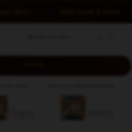
WD Cepat & Aman
Mahjong Slot
Select your store
Log in
Cart
DAFTAR
tus Slot Gacor
Slot Gacor Gampang Menang
NEW
Mahjong Gacor
Login Mahjong
From $1285.00 SGD
From $999.00 SGD