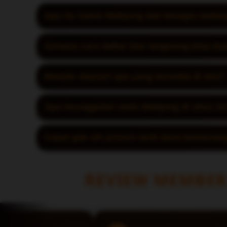
Apa itu Game Mahjong dan kenapa sedan
Mahjong Slot adalah game populer yang mema
Gimana cara daftar biar langsung bisa ma
sering muncul, bikin peluang maxwin makin 
Daftar itu simpel! Isi data pribadi di halama
Metode deposit apa yang tersedia di sini?
coba keberuntungan di slot gacor hari ini 
Semua metode lengkap: transfer BCA/BRI/Man
Apa keunggulan main Mahjong di situs in
10rb dan 100% tanpa potongan! Sangat ram
Banyak! RTP live tertinggi, server anti-rung
Cepat gak sih proses tarik dana kemenan
sering muncul. Belum lagi CS 24 jam siap b
Super cepat! Cukup masuk menu WD, isi nomi
Tanpa potongan, semua transaksi aman dan 
REVIEW MEMBER