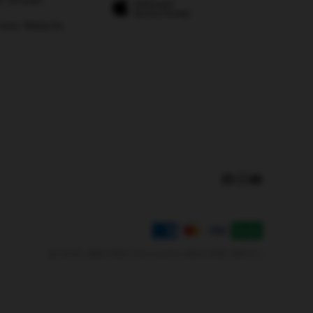
 iStudio
rate Website
Facebook
Instagram
YouTube
Payment
methods
© 2026,
MAHJONG
Powered by MAHJONG WAYS 2