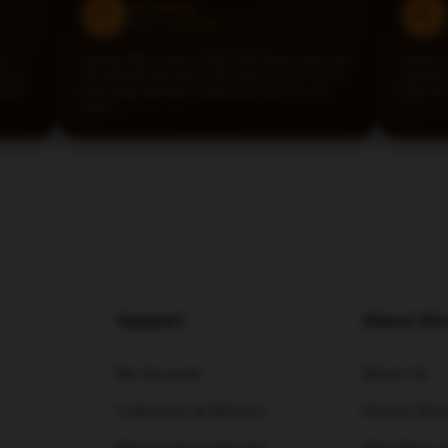
ugisaki
Tao Tsuchiya
T
-02
Kyoto
2026-07-15
Yokohama
pang menang abis! Jackpot mini
Mahjong Ways 2 favorit saya! Pola keme
ring nempel, apalagi scatter hitam
dan free spin aktif terus. WD cepat kura
m ramah dan sigap. Langganan tetap
aman tanpa potongan. Pengalaman berma
biasa!
Support
About iSt
My Account
About Us
Collection & Delivery
Find an iSt