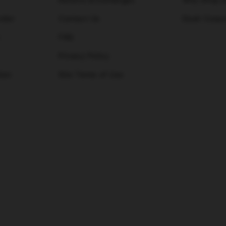
Returns & Exchanges
Why Shop at
vider
Contact Us
Elush Corpo
FAQ
Privacy Policy
tion
Site Terms of Use