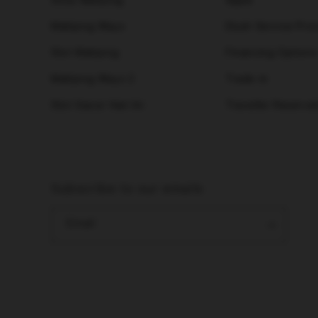
Situs Mahjong
Apple
Mahjong Ways
Elush Service Pro
Slot Mahjong
Financing Options
Mahjong Ways 2
Trade-in
Slot Gacor Hari Ini
Traveller Reserva
Subscribe to our emails
Email