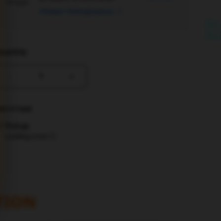
Apple
Pelajari Selengkapnya
Care
uantity
Decrease
Increase
quantity
quantity
for
for
et it fast
Mahjong
Mahjong
Ways
Ways
Pickup
2
2
Loading store
🀄
🀄
Daftar
Daftar
Link
Link
Mahjong
Mahjong
Slot
Slot
TION
Gacor
Gacor
PG
PG
Terbaru
Terbaru