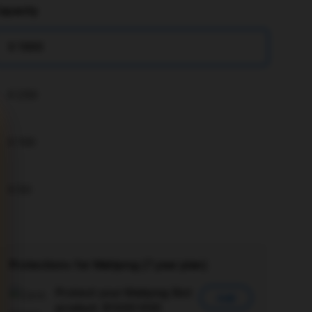
apacity
X 1000
X 250
X 100
X 50
Protection+ for Mahjong (7 year plan)
Protect your Mahjong Slot
Add
Add
product.
$10.00 SGD